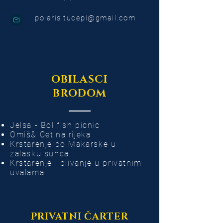
polaris.tucepi@gmail.com
OBILASCI
BRODOM
Jelsa - Bol fish picnic
Omiš& Cetina rijeka
Krstarenje do Makarske u
zalasku sunca
Krstarenje i plivanje u privatnim
uvalama
PRIVATNI ČARTER