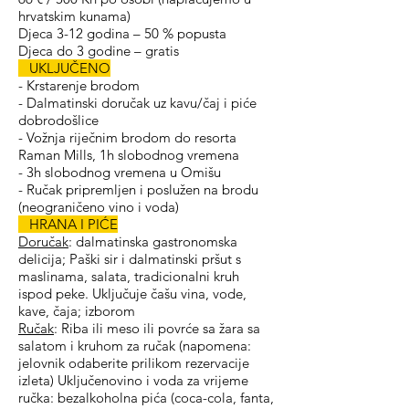
hrvatskim kunama)
Djeca 3-12 godina – 50 % popusta
Djeca do 3 godine – gratis
UKLJUČENO
- Krstarenje brodom
- Dalmatinski doručak uz kavu/čaj i piće
dobrodošlice
- Vožnja riječnim brodom do resorta
Raman Mills, 1h slobodnog vremena
- 3h slobodnog vremena u Omišu
- Ručak pripremljen i poslužen na brodu
(neograničeno vino i voda)
HRANA I PIĆE
Doručak
: dalmatinska gastronomska
delicija; Paški sir i dalmatinski pršut s
maslinama, salata, tradicionalni kruh
ispod peke. Uključuje čašu vina, vode,
kave, čaja; izborom
Ručak
: Riba ili meso ili povrće sa žara sa
salatom i kruhom za ručak (napomena:
jelovnik odaberite prilikom rezervacije
izleta) Uključeno
vino i voda za vrijeme
ručka: bezalkoholna pića (coca-cola, fanta,