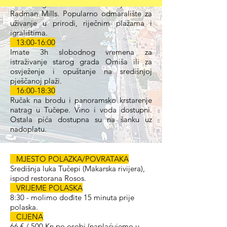
slobodnog vremena za istraživanje resorta
Radman Mills. Popularno odmaralište za
uživanje u prirodi, riječnim plažama i
igralištima.
13:00-16:00
Imate 3h slobodnog vremena za
istraživanje starog grada Omiša ili za
osvježenje i opuštanje na središnjoj
pješčanoj plaži.
16:00-18:30
Ručak na brodu i panoramsko krstarenje
natrag u Tučepe. Vino i voda dostupni.
Ostala pića dostupna su na šanku uz
nadoplatu.
MJESTO POLAZKA/POVRATAKA
Središnja luka Tučepi (Makarska rivijera),
ispod restorana Rosos.
VRIJEME POLASKA
8:30 - molimo dođite 15 minuta prije
polaska.
CIJENA
66 € / 500 Kn po osobi (naplaćujemo u