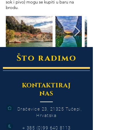
sok i pivo) mogu se kupiti u baru na
brodu.
Što radimo
KONTAKTIRAJ
NAS
Dračevice 23, 21325 Tučepi,
Hrvatska
+
385 (0)99 640 8113