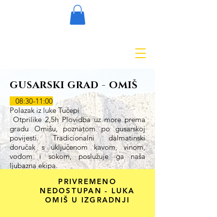
GUSARSKI GRAD - OMIŠ
08:30-11:00
Polazak iz luke Tučepi
Otprilike 2,5h Plovidba uz more prema
gradu Omišu, poznatom po gusarskoj
povijesti. Tradicionalni dalmatinski
doručak s uključenom kavom, vinom,
vodom i sokom, poslužuje ga naša
ljubazna ekipa.
11:15-13:00
PRIVREMENO
Dolazak u luku Omiš. Pratnja u pratnji
NEDOSTUPAN - LUKA
starog grada prema rijeci Cetini. Vožnja
OMIŠ U IZGRADNJI
čamcem kanjonom rijeke Cetine prema
slikovitom mjestu Radman Mills. 1h