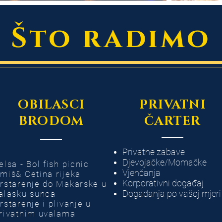
Što radimo
OBILASCI
PRIVATNI
BRODOM
ČARTER
Privatne zabave
Djevojačke/Momačke
elsa - Bol fish picnic
Vjenčanja
miš& Cetina rijeka
Korporativni događaj
rstarenje do Makarske u
Događanja po vašoj mjeri
alasku sunca
rstarenje i plivanje u
rivatnim uvalama