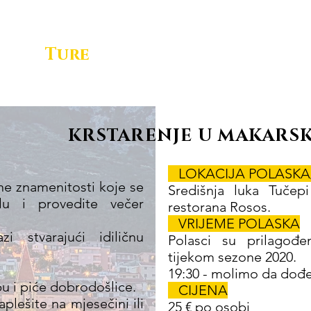
ama
Ture
Kontaktirajte nas
B
KRSTARENJE U MAKARS
LOKACIJA POLASKA
ne znamenitosti koje se
Središnja luka Tučepi
lu i provedite večer
restorana Rosos.
VRIJEME POLASKA
i stvarajući idiličnu
Polasci su prilagođ
tijekom sezone 2020.
19:30 - molimo da dođe
zbu i piće dobrodošlice.
CIJENA
aplešite na mjesečini ili
25 € po osobi