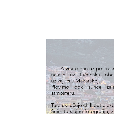
Dom
O n
Završite dan uz prekras
nalaze uz tučepsku oba
uživajući u Makarskoj.
Plovimo dok sunce zalaz
atmosferu.
Tura uključuje chill out gla
Snimite sjajnu fotografiju, z