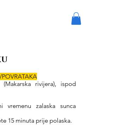
ook Online
KU
/POVRATAKA
 (Makarska rivijera), ispod
eni vremenu zalaska sunca
te 15 minuta prije polaska.