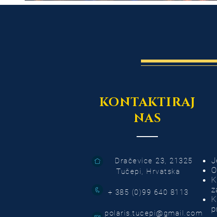
KONTAKTIRAJ
NAS
J
Dračevice 23, 21325
O
Tučepi, Hrvatska
K
z
+ 385 (0)99 640 8113
K
p
polaris.tucepi@gmail.com