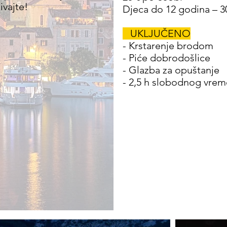
ivajte!
Djeca do 12 godina – 
UKLJUČENO
- Krstarenje brodom
- Piće dobrodošlice
- Glazba za opuštanje
- 2,5 h slobodnog vre