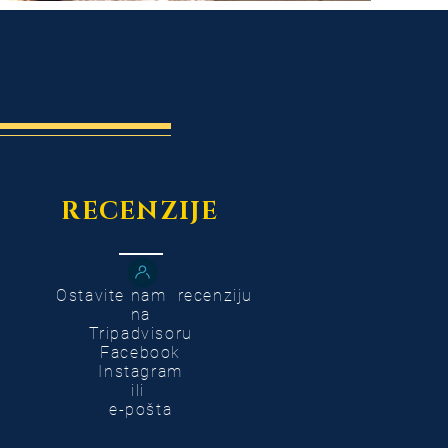
RECENZIJE
Ostavite nam recenziju
na
Tripadvisoru
Facebook
Instagram
ili
e-pošta